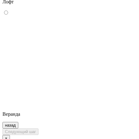
Лофт
Веранда
назад
Следующий шаг
×