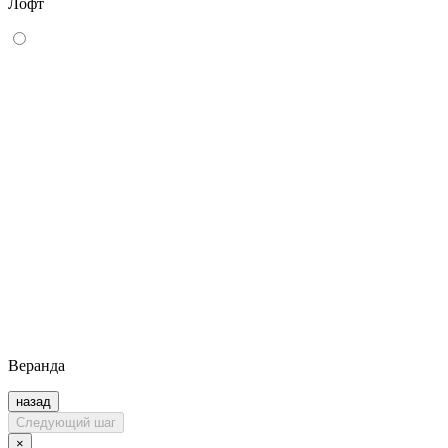
Лофт
Веранда
назад
Следующий шаг
×