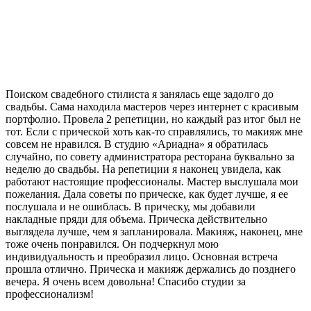
Поиском свадебного стилиста я занялась еще задолго до
свадьбы. Сама находила мастеров через интернет с красивым
портфолио. Провела 2 репетиции, но каждый раз итог был не
тот. Если с прической хоть как-то справлялись, то макияж мне
совсем не нравился. В студию «Ариадна» я обратилась
случайно, по совету администратора ресторана буквально за
неделю до свадьбы. На репетиции я наконец увидела, как
работают настоящие профессионалы. Мастер выслушала мои
пожелания. Дала советы по прическе, как будет лучше, я ее
послушала и не ошиблась. В прическу, мы добавили
накладные пряди для объема. Прическа действительно
выглядела лучше, чем я запланировала. Макияж, наконец, мне
тоже очень понравился. Он подчеркнул мою
индивидуальность и преобразил лицо. Основная встреча
прошла отлично. Прическа и макияж держались до позднего
вечера. Я очень всем довольна! Спасибо студии за
профессионализм!