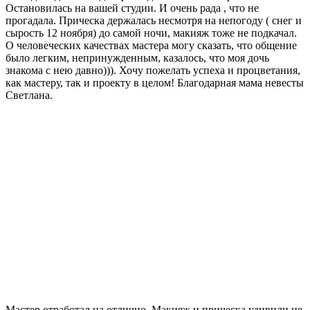
Остановилась на вашей студии. И очень рада , что не
прогадала. Прическа держалась несмотря на непогоду ( снег и
сырость 12 ноября) до самой ночи, макияж тоже не подкачал.
О человеческих качествах мастера могу сказать, что общение
было легким, непринужденным, казалось, что моя дочь
знакома с нею давно))). Хочу пожелать успеха и процветания,
как мастеру, так и проекту в целом! Благодарная мама невесты
Светлана.
Мастер отработал на отлично. Макияж и прическа удивили не